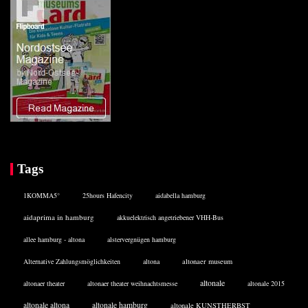
Tags
1KOMMA5°
25hours Hafencity
aidabella hamburg
aidaprima in hamburg
akkuelektrisch angetriebener VHH-Bus
allee hamburg - altona
alstervergnügen hamburg
Alternative Zahlungsmöglichkeiten
altona
altonaer museum
altonale
altonaer theater
altonaer theater weihnachtsmesse
altonale 2015
altonale altona
altonale hamburg
altonale KUNSTHERBST