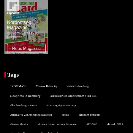
Tags
1KOMMA5°
25hours Hafencity
aidabella hamburg
aidaprima in hamburg
akkuelektrisch angetriebener VHH-Bus
allee hamburg - altona
alstervergnügen hamburg
Alternative Zahlungsmöglichkeiten
altona
altonaer museum
altonale
altonaer theater
altonaer theater weihnachtsmesse
altonale 2015