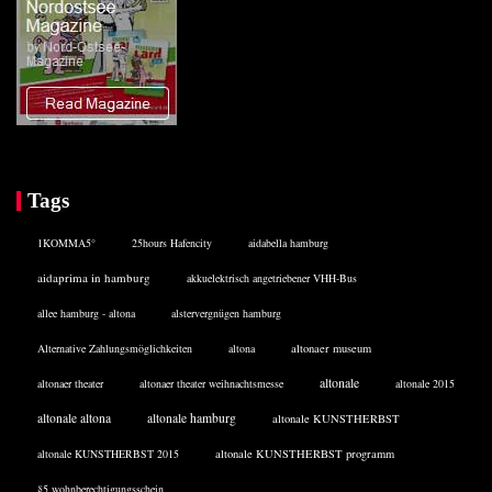
Tags
1KOMMA5°
25hours Hafencity
aidabella hamburg
aidaprima in hamburg
akkuelektrisch angetriebener VHH-Bus
allee hamburg - altona
alstervergnügen hamburg
Alternative Zahlungsmöglichkeiten
altona
altonaer museum
altonale
altonaer theater
altonaer theater weihnachtsmesse
altonale 2015
altonale altona
altonale hamburg
altonale KUNSTHERBST
altonale KUNSTHERBST 2015
altonale KUNSTHERBST programm
§5 wohnberechtigungsschein