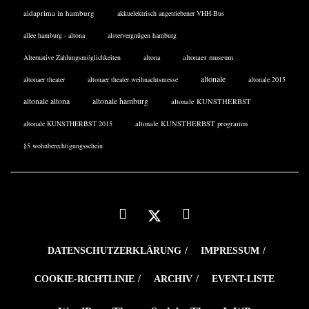
aidaprima in hamburg
akkuelektrisch angetriebener VHH-Bus
allee hamburg - altona
alstervergnügen hamburg
Alternative Zahlungsmöglichkeiten
altona
altonaer museum
altonale
altonaer theater
altonaer theater weihnachtsmesse
altonale 2015
altonale altona
altonale hamburg
altonale KUNSTHERBST
altonale KUNSTHERBST 2015
altonale KUNSTHERBST programm
§5 wohnberechtigungsschein
DATENSCHUTZERKLÄRUNG
IMPRESSUM
COOKIE-RICHTLINIE
ARCHIV
EVENT-LISTE