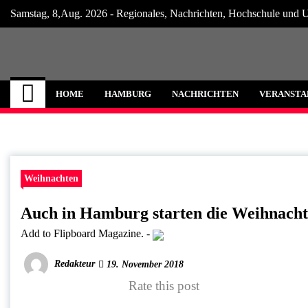
Skip
Samstag, 8,Aug. 2026 - Regionales, Nachrichten, Hochschule und U
to
content
Hamburg Internet
Neuigkeiten und Nachrichten aus Hamburg
HOME
HAMBURG
NACHRICHTEN
VERANSTA
Weihnachten
Auch in Hamburg starten die Weihnach
Add to Flipboard Magazine.
-
Redakteur
19. November 2018
Rate this post