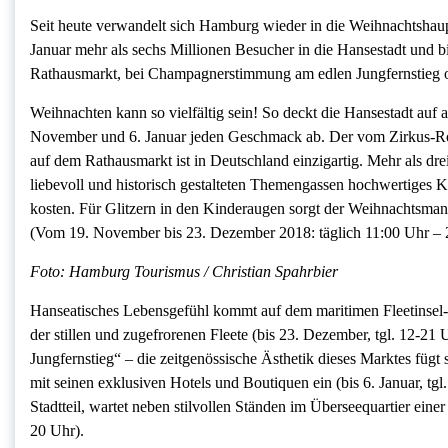
Seit heute verwandelt sich Hamburg wieder in die Weihnachtshau
Januar mehr als sechs Millionen Besucher in die Hansestadt und bie
Rathausmarkt, bei Champagnerstimmung am edlen Jungfernstieg ode
Weihnachten kann so vielfältig sein! So deckt die Hansestadt au
November und 6. Januar jeden Geschmack ab. Der vom Zirkus-Ron
auf dem Rathausmarkt ist in Deutschland einzigartig. Mehr als dr
liebevoll und historisch gestalteten Themengassen hochwertiges
kosten. Für Glitzern in den Kinderaugen sorgt der Weihnachtsman
(Vom 19. November bis 23. Dezember 2018: täglich 11:00 Uhr – 2
Foto: Hamburg Tourismus / Christian Spahrbier
Hanseatisches Lebensgefühl kommt auf dem maritimen Fleetinsel-W
der stillen und zugefrorenen Fleete (bis 23. Dezember, tgl. 12-21
Jungfernstieg“ – die zeitgenössische Ästhetik dieses Marktes fü
mit seinen exklusiven Hotels und Boutiquen ein (bis 6. Januar, tgl
Stadtteil, wartet neben stilvollen Ständen im Überseequartier ei
20 Uhr).