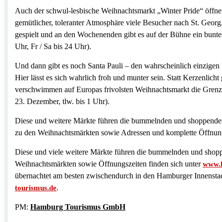
Auch der schwul-lesbische Weihnachtsmarkt „Winter Pride“ öffnet 
gemütlicher, toleranter Atmosphäre viele Besucher nach St. Geor
gespielt und an den Wochenenden gibt es auf der Bühne ein bunt
Uhr, Fr / Sa bis 24 Uhr).
Und dann gibt es noch Santa Pauli – den wahrscheinlich einzige
Hier lässt es sich wahrlich froh und munter sein. Statt Kerzenlich
verschwimmen auf Europas frivolsten Weihnachtsmarkt die Grenz
23. Dezember, tlw. bis 1 Uhr).
Diese und weitere Märkte führen die bummelnden und shoppenden
zu den Weihnachtsmärkten sowie Adressen und komplette Öffnung
Diese und viele weitere Märkte führen die bummelnden und shopp
Weihnachtsmärkten sowie Öffnungszeiten finden sich unter
www.h
übernachtet am besten zwischendurch in den Hamburger Innenstad
.
tourismus.de
PM:
Hamburg Tourismus GmbH