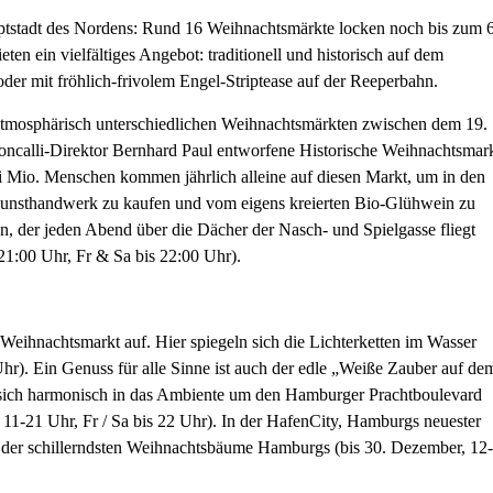
ptstadt des Nordens: Rund 16 Weihnachtsmärkte locken noch bis zum 6
ten ein vielfältiges Angebot: traditionell und historisch auf dem
r mit fröhlich-frivolem Engel-Striptease auf der Reeperbahn.
f atmosphärisch unterschiedlichen Weihnachtsmärkten zwischen dem 19.
calli-Direktor Bernhard Paul entworfene Historische Weihnachtsmar
ei Mio. Menschen kommen jährlich alleine auf diesen Markt, um in den
 Kunsthandwerk zu kaufen und vom eigens kreierten Bio-Glühwein zu
n, der jeden Abend über die Dächer der Nasch- und Spielgasse fliegt
1:00 Uhr, Fr & Sa bis 22:00 Uhr).
eihnachtsmarkt auf. Hier spiegeln sich die Lichterketten im Wasser
 Uhr). Ein Genuss für alle Sinne ist auch der edle „Weiße Zauber auf de
gt sich harmonisch in das Ambiente um den Hamburger Prachtboulevard
. 11-21 Uhr, Fr / Sa bis 22 Uhr). In der HafenCity, Hamburgs neuester
ner der schillerndsten Weihnachtsbäume Hamburgs (bis 30. Dezember, 12-