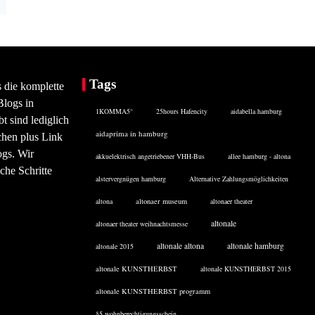
Tags
s die komplette
Blogs in
1KOMMA5°
25hours Hafencity
aidabella hamburg
 sind lediglich
aidaprima in hamburg
chen plus Link
ogs. Wir
akkuelektrisch angetriebener VHH-Bus
allee hamburg - altona
che Schritte
alstervergnügen hamburg
Alternative Zahlungsmöglichkeiten
altona
altonaer museum
altonaer theater
altonale
altonaer theater weihnachtsmesse
altonale altona
altonale hamburg
altonale 2015
altonale KUNSTHERBST
altonale KUNSTHERBST 2015
altonale KUNSTHERBST programm
§5 wohnberechtigungsschein