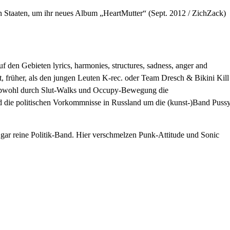
n Staaten, um ihr neues Album „HeartMutter“ (Sept. 2012 / ZichZack)
f den Gebieten lyrics, harmonies, structures, sadness, anger and
t, früher, als den jungen Leuten K-rec. oder Team Dresch & Bikini Kill
r, obwohl durch Slut-Walks und Occupy-Bewegung die
d die politischen Vorkommnisse in Russland um die (kunst-)Band Puss
r gar reine Politik-Band. Hier verschmelzen Punk-Attitude und Sonic