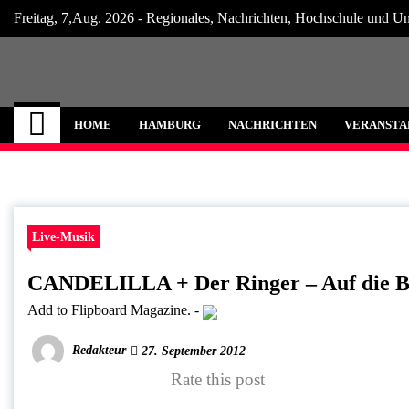
Skip
Freitag, 7,Aug. 2026 - Regionales, Nachrichten, Hochschule und Un
to
content
Hamburg Internet
Neuigkeiten und Nachrichten aus Hamburg
HOME
HAMBURG
NACHRICHTEN
VERANSTA
Live-Musik
CANDELILLA + Der Ringer – Auf die B
Add to Flipboard Magazine.
-
Redakteur
27. September 2012
Rate this post