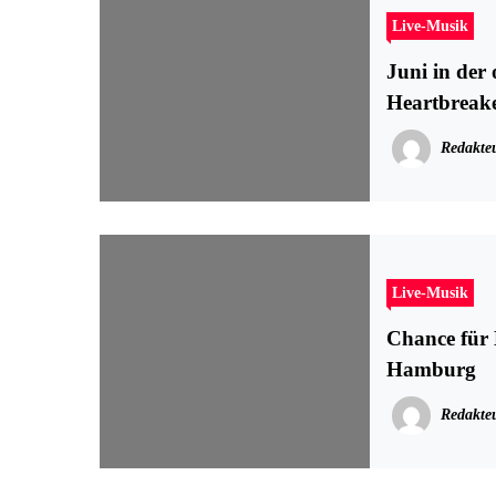
Live-Musik
Juni in de
Heartbreak
Redakte
Live-Musik
Chance für
Hamburg
Redakte