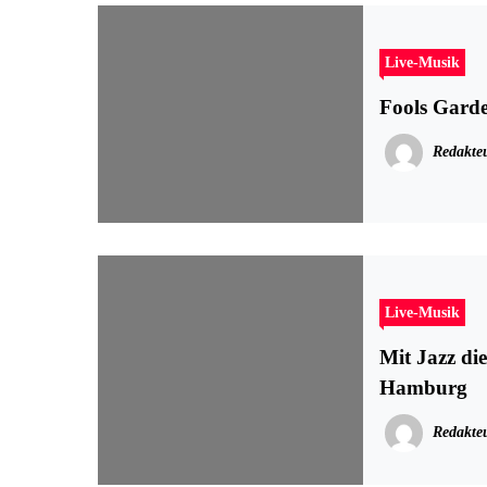
Live-Musik
Fools Gard
Redakte
Live-Musik
Mit Jazz di
Hamburg
Redakte