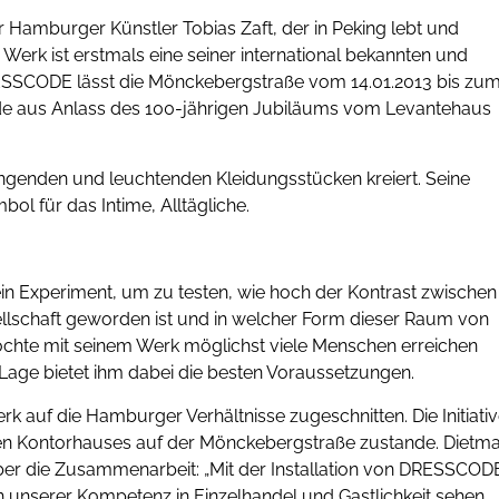
der Hamburger Künstler Tobias Zaft, der in Peking lebt und
 Werk ist erstmals eine seiner international bekannten und
DRESSCODE lässt die Mönckebergstraße vom 14.01.2013 bis zu
wurde aus Anlass des 100-jährigen Jubiläums vom Levantehaus
ngenden und leuchtenden Kleidungsstücken kreiert. Seine
bol für das Intime, Alltägliche.
ein Experiment, um zu testen, wie hoch der Kontrast zwischen
llschaft geworden ist und in welcher Form dieser Raum von
chte mit seinem Werk möglichst viele Menschen erreichen
Lage bietet ihm dabei die besten Voraussetzungen.
auf die Hamburger Verhältnisse zugeschnitten. Die Initiati
en Kontorhauses auf der Mönckebergstraße zustande. Dietm
er die Zusammenarbeit: „Mit der Installation von DRESSCOD
unserer Kompetenz in Einzelhandel und Gastlichkeit sehen