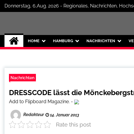
Skip
Donnerstag, 6,Aug. 2026 - Regionales, Nachrichten, Hoch
to
content
Hamburg Internet
Neuigkeiten und Nachrichten aus Ha
HOME
HAMBURG
NACHRICHTEN
VE
Nachrichten
DRESSCODE lässt die Mönckebergstr
Add to Flipboard Magazine.
-
Redakteur
14. Januar 2013
Rate this post