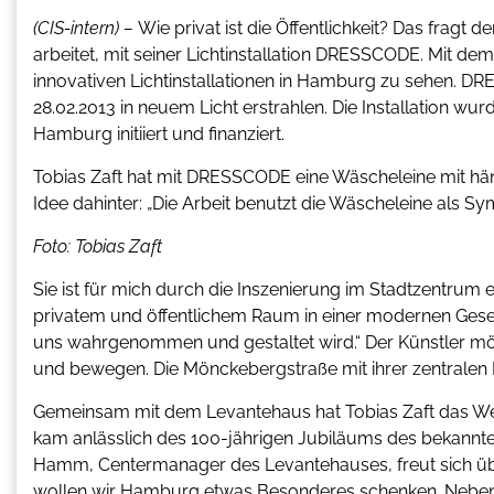
(CIS-intern) –
Wie privat ist die Öffentlichkeit? Das fragt 
arbeitet, mit seiner Lichtinstallation DRESSCODE. Mit dem
innovativen Lichtinstallationen in Hamburg zu sehen. 
28.02.2013 in neuem Licht erstrahlen. Die Installation 
Hamburg initiiert und finanziert.
Tobias Zaft hat mit DRESSCODE eine Wäscheleine mit hä
Idee dahinter: „Die Arbeit benutzt die Wäscheleine als Sym
Foto: Tobias Zaft
Sie ist für mich durch die Inszenierung im Stadtzentrum 
privatem und öffentlichem Raum in einer modernen Gese
uns wahrgenommen und gestaltet wird.“ Der Künstler mö
und bewegen. Die Mönckebergstraße mit ihrer zentralen 
Gemeinsam mit dem Levantehaus hat Tobias Zaft das Werk 
kam anlässlich des 100-jährigen Jubiläums des bekannt
Hamm, Centermanager des Levantehauses, freut sich üb
wollen wir Hamburg etwas Besonderes schenken. Neben 