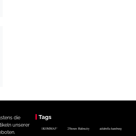
Tags
stens die
ikeln unserer
1KOMMA5°
25hours Hafencity
aidabella hamburg
eboten.