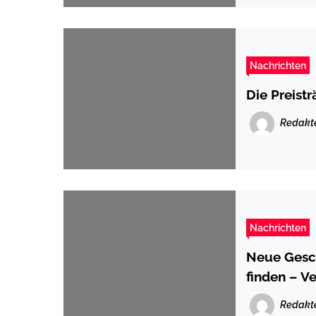
Nachrichten
Die Preist
Redakt
Nachrichten
Neue Gesch
finden – V
Redakt