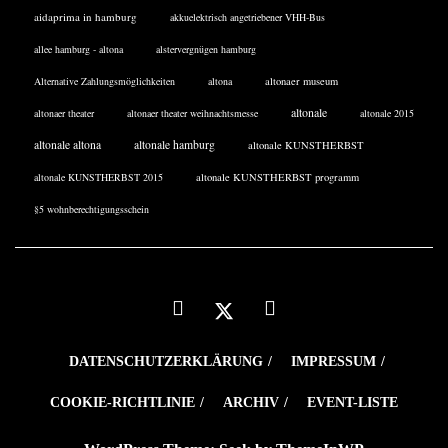
aidaprima in hamburg
akkuelektrisch angetriebener VHH-Bus
allee hamburg - altona
alstervergnügen hamburg
Alternative Zahlungsmöglichkeiten
altona
altonaer museum
altonale
altonaer theater
altonaer theater weihnachtsmesse
altonale 2015
altonale altona
altonale hamburg
altonale KUNSTHERBST
altonale KUNSTHERBST 2015
altonale KUNSTHERBST programm
§5 wohnberechtigungsschein
DATENSCHUTZERKLÄRUNG
IMPRESSUM
COOKIE-RICHTLINIE
ARCHIV
EVENT-LISTE