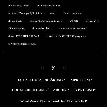
allee hamburg - altona
alstervergnügen hamburg
Alternative Zahlungsmöglichkeiten
altona
altonaer museum
altonale
altonaer theater
altonaer theater weihnachtsmesse
altonale 2015
altonale altona
altonale hamburg
altonale KUNSTHERBST
altonale KUNSTHERBST 2015
altonale KUNSTHERBST programm
§5 wohnberechtigungsschein
DATENSCHUTZERKLÄRUNG
IMPRESSUM
COOKIE-RICHTLINIE
ARCHIV
EVENT-LISTE
WordPress Theme: Seek by
ThemeInWP