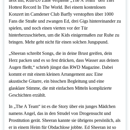
liebt ihn, Kult-DJ Zane verpasste „The A Team“ den Titel
Hottest Record In The World. Bei einem kostenlosen
Konzert im Camdener Club Barfly verstopften über 1000
Fans die Straße und zwangen Ed, drei Gigs hintereinander zu
spielen, und noch einen vierten vor der Tür
hinterherzuschieben, um die Kids einigermaßen zur Ruhe zu
bringen. Mehr geht nicht für einen solchen Jungspund.
„Sheeran schreibt Songs, die in deine Brust greifen, dein
Herz packen und es so fest drücken, dass Wasser aus deinen
Augen fließt,“ schrieb jüngst das RWD Magazine. Dabei
kommt er mit einem kleinen Arrangement aus: Eine
akustische Gitarre, ein bisschen Begleitung und eine
glasklare Stimme, die mit einfachen Mitteln komplizierte
Geschichten erzählt.
In „The A Team“ ist es die Story über ein junges Mädchen
namens Angel, das in den Strudel von Drogensucht und
Prostitution gerät. Sheeran kannte sie übrigens persönlich, als
er in einem Heim für Obdachlose jobbte. Ed Sheeran ist so