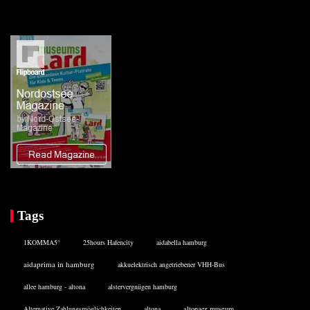
Tags
1KOMMA5°
25hours Hafencity
aidabella hamburg
aidaprima in hamburg
akkuelektrisch angetriebener VHH-Bus
allee hamburg - altona
alstervergnügen hamburg
Alternative Zahlungsmöglichkeiten
altona
altonaer museum