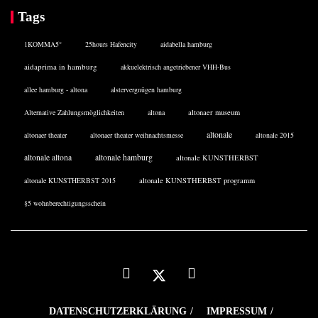
Tags
1KOMMA5°
25hours Hafencity
aidabella hamburg
aidaprima in hamburg
akkuelektrisch angetriebener VHH-Bus
allee hamburg - altona
alstervergnügen hamburg
Alternative Zahlungsmöglichkeiten
altona
altonaer museum
altonale
altonaer theater
altonaer theater weihnachtsmesse
altonale 2015
altonale altona
altonale hamburg
altonale KUNSTHERBST
altonale KUNSTHERBST 2015
altonale KUNSTHERBST programm
§5 wohnberechtigungsschein
DATENSCHUTZERKLÄRUNG
IMPRESSUM