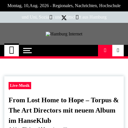
Skip
Montag, 10,Aug. 2026 - Regionales, Nachrichten, Hochschule
to
content
und Uni, Soziales und Wirtschaft aus Hamburg
Hamburg Internet
Neuigkeiten und Nachrichten aus Hamburg
und Umgebung
Live-Musik
From Lost Home to Hope – Torpus &
The Art Directors mit neuem Album
im HanseKlub