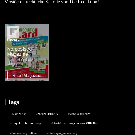
Verstössen rechtliche Schritte vor. Die Redaktion!
Tags
1KOMMA5°
25hours Hafencity
aidabella hamburg
aidaprima in hamburg
akkuelektrisch angetriebener VHH-Bus
allee hamburg - altona
alstervergnügen hamburg