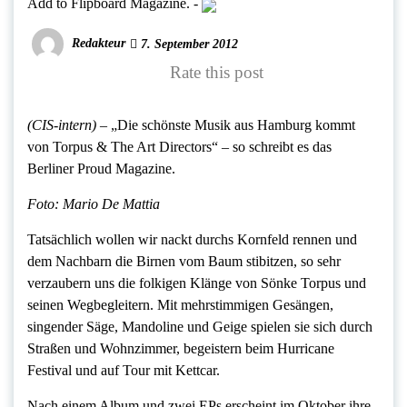
Add to Flipboard Magazine.
-
Redakteur
7. September 2012
Rate this post
(CIS-intern) –
„Die schönste Musik aus Hamburg kommt
von Torpus & The Art Directors“ – so schreibt es das
Berliner Proud Magazine.
Foto: Mario De Mattia
Tatsächlich wollen wir nackt durchs Kornfeld rennen und
dem Nachbarn die Birnen vom Baum stibitzen, so sehr
verzaubern uns die folkigen Klänge von Sönke Torpus und
seinen Wegbegleitern. Mit mehrstimmigen Gesängen,
singender Säge, Mandoline und Geige spielen sie sich durch
Straßen und Wohnzimmer, begeistern beim Hurricane
Festival und auf Tour mit Kettcar.
Nach einem Album und zwei EPs erscheint im Oktober ihre