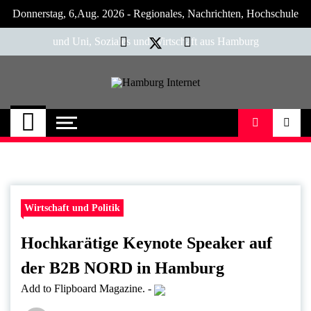
Skip
Donnerstag, 6,Aug. 2026 - Regionales, Nachrichten, Hochschule
to
content
und Uni, Soziales und Wirtschaft aus Hamburg
Hamburg Internet
Neuigkeiten und Nachrichten aus Hamburg
und Umgebung
Wirtschaft und Politik
Hochkarätige Keynote Speaker auf
der B2B NORD in Hamburg
Add to Flipboard Magazine.
-