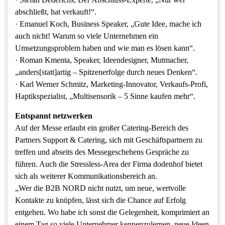
abschließt, hat verkauft!“.
· Emanuel Koch, Business Speaker, „Gute Idee, mache ich
auch nicht! Warum so viele Unternehmen ein
Umsetzungsproblem haben und wie man es lösen kann“.
· Roman Kmenta, Speaker, Ideendesigner, Mutmacher,
„anders[statt]artig – Spitzenerfolge durch neues Denken“.
· Karl Werner Schmitz, Marketing-Innovator, Verkaufs-Profi,
Haptikspezialist, „Multisensorik – 5 Sinne kaufen mehr“.
Entspannt netzwerken
Auf der Messe erlaubt ein großer Catering-Bereich des
Partners Support & Catering, sich mit Geschäftspartnern zu
treffen und abseits des Messegeschehens Gespräche zu
führen. Auch die Stressless-Area der Firma dodenhof bietet
sich als weiterer Kommunikationsbereich an.
„Wer die B2B NORD nicht nutzt, um neue, wertvolle
Kontakte zu knüpfen, lässt sich die Chance auf Erfolg
entgehen. Wo habe ich sonst die Gelegenheit, komprimiert an
einem Tag so viele Unternehmer kennenzulernen, neue Ideen