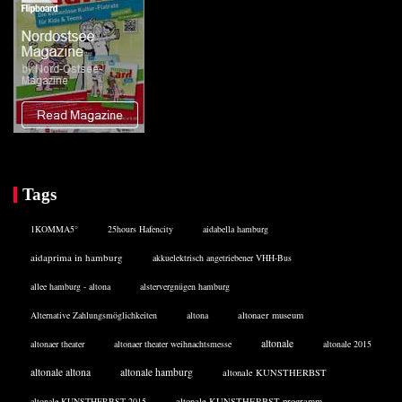
Tags
1KOMMA5°
25hours Hafencity
aidabella hamburg
aidaprima in hamburg
akkuelektrisch angetriebener VHH-Bus
allee hamburg - altona
alstervergnügen hamburg
Alternative Zahlungsmöglichkeiten
altona
altonaer museum
altonale
altonaer theater
altonaer theater weihnachtsmesse
altonale 2015
altonale altona
altonale hamburg
altonale KUNSTHERBST
altonale KUNSTHERBST 2015
altonale KUNSTHERBST programm