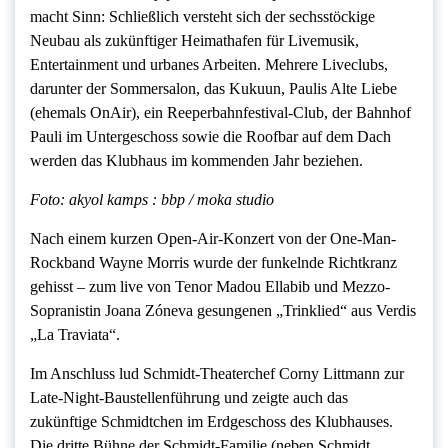
macht Sinn: Schließlich versteht sich der sechsstöckige
Neubau als zukünftiger Heimathafen für Livemusik,
Entertainment und urbanes Arbeiten. Mehrere Liveclubs,
darunter der Sommersalon, das Kukuun, Paulis Alte Liebe
(ehemals OnAir), ein Reeperbahnfestival-Club, der Bahnhof
Pauli im Untergeschoss sowie die Roofbar auf dem Dach
werden das Klubhaus im kommenden Jahr beziehen.
Foto: akyol kamps : bbp / moka studio
Nach einem kurzen Open-Air-Konzert von der One-Man-
Rockband Wayne Morris wurde der funkelnde Richtkranz
gehisst – zum live von Tenor Madou Ellabib und Mezzo-
Sopranistin Joana Zóneva gesungenen „Trinklied“ aus Verdis
„La Traviata“.
Im Anschluss lud Schmidt-Theaterchef Corny Littmann zur
Late-Night-Baustellenführung und zeigte auch das
zukünftige Schmidtchen im Erdgeschoss des Klubhauses.
Die dritte Bühne der Schmidt-Familie (neben Schmidt