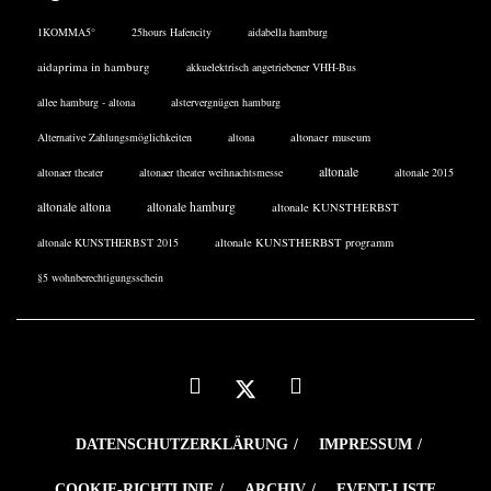
1KOMMA5°
25hours Hafencity
aidabella hamburg
aidaprima in hamburg
akkuelektrisch angetriebener VHH-Bus
allee hamburg - altona
alstervergnügen hamburg
Alternative Zahlungsmöglichkeiten
altona
altonaer museum
altonale
altonaer theater
altonaer theater weihnachtsmesse
altonale 2015
altonale altona
altonale hamburg
altonale KUNSTHERBST
altonale KUNSTHERBST 2015
altonale KUNSTHERBST programm
§5 wohnberechtigungsschein
DATENSCHUTZERKLÄRUNG
IMPRESSUM
COOKIE-RICHTLINIE
ARCHIV
EVENT-LISTE