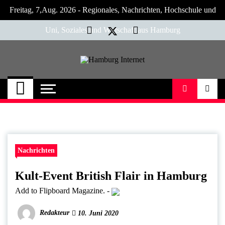
Skip
Freitag, 7,Aug. 2026 - Regionales, Nachrichten, Hochschule und
to
content
Uni, Soziales und Wirtschaft aus Hamburg
Hamburg Internet
Neuigkeiten und Nachrichten aus Hamburg
und Umgebung
Nachrichten
Kult-Event British Flair in Hamburg
Add to Flipboard Magazine.
-
Redakteur
10. Juni 2020