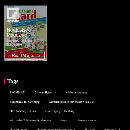
Tags
1KOMMA5°
25hours Hafencity
aidabella hamburg
aidaprima in hamburg
akkuelektrisch angetriebener VHH-Bus
allee hamburg - altona
alstervergnügen hamburg
Alternative Zahlungsmöglichkeiten
altona
altonaer museum
altonale
altonaer theater
altonaer theater weihnachtsmesse
altonale 2015