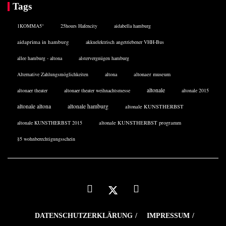
Tags
1KOMMA5°
25hours Hafencity
aidabella hamburg
aidaprima in hamburg
akkuelektrisch angetriebener VHH-Bus
allee hamburg - altona
alstervergnügen hamburg
Alternative Zahlungsmöglichkeiten
altona
altonaer museum
altonale
altonaer theater
altonaer theater weihnachtsmesse
altonale 2015
altonale altona
altonale hamburg
altonale KUNSTHERBST
altonale KUNSTHERBST 2015
altonale KUNSTHERBST programm
§5 wohnberechtigungsschein
DATENSCHUTZERKLÄRUNG
IMPRESSUM