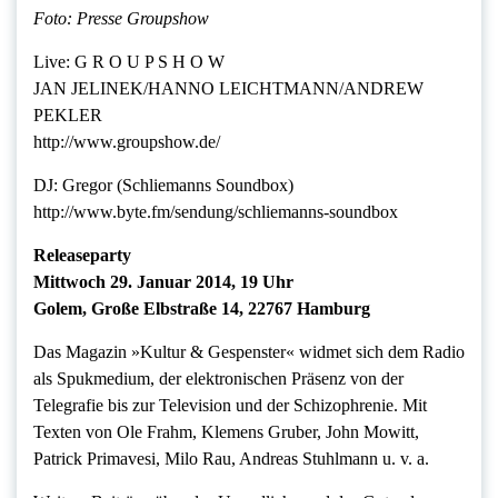
Foto: Presse Groupshow
Live: G R O U P S H O W
JAN JELINEK/HANNO LEICHTMANN/ANDREW
PEKLER
http://www.groupshow.de/
DJ: Gregor (Schliemanns Soundbox)
http://www.byte.fm/sendung/schliemanns-soundbox
Releaseparty
Mittwoch 29. Januar 2014, 19 Uhr
Golem, Große Elbstraße 14, 22767 Hamburg
Das Magazin »Kultur & Gespenster« widmet sich dem Radio
als Spukmedium, der elektronischen Präsenz von der
Telegrafie bis zur Television und der Schizophrenie. Mit
Texten von Ole Frahm, Klemens Gruber, John Mowitt,
Patrick Primavesi, Milo Rau, Andreas Stuhlmann u. v. a.