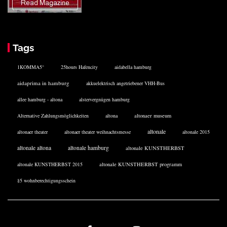
Tags
1KOMMA5°
25hours Hafencity
aidabella hamburg
aidaprima in hamburg
akkuelektrisch angetriebener VHH-Bus
allee hamburg - altona
alstervergnügen hamburg
Alternative Zahlungsmöglichkeiten
altona
altonaer museum
altonale
altonaer theater
altonaer theater weihnachtsmesse
altonale 2015
altonale altona
altonale hamburg
altonale KUNSTHERBST
altonale KUNSTHERBST 2015
altonale KUNSTHERBST programm
§5 wohnberechtigungsschein