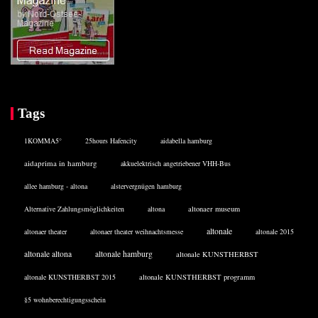
Tags
1KOMMA5°
25hours Hafencity
aidabella hamburg
aidaprima in hamburg
akkuelektrisch angetriebener VHH-Bus
allee hamburg - altona
alstervergnügen hamburg
Alternative Zahlungsmöglichkeiten
altona
altonaer museum
altonale
altonaer theater
altonaer theater weihnachtsmesse
altonale 2015
altonale altona
altonale hamburg
altonale KUNSTHERBST
altonale KUNSTHERBST 2015
altonale KUNSTHERBST programm
§5 wohnberechtigungsschein