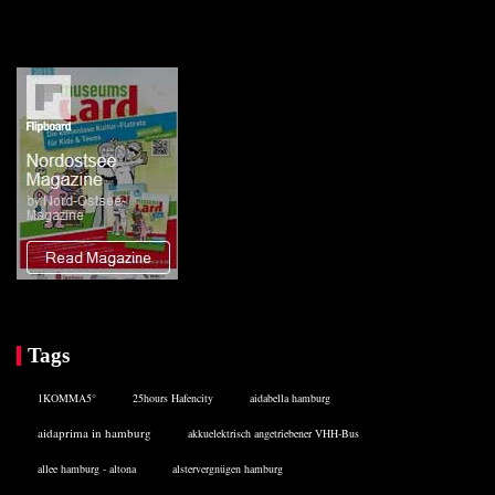
Tags
1KOMMA5°
25hours Hafencity
aidabella hamburg
aidaprima in hamburg
akkuelektrisch angetriebener VHH-Bus
allee hamburg - altona
alstervergnügen hamburg