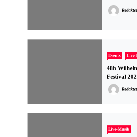
Redakte
Events
Live
48h Wilhel
Festival 202
Redakte
Live-Musik