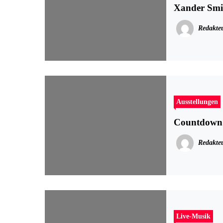
Xander Smi
Redakte
Ausstellungen
Countdow
Redakte
Live-Musik