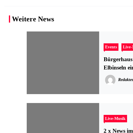
Weitere News
Events
Live
Bürgerhaus 
Elbinseln ei
Redakte
Live-Musik
2 x News im