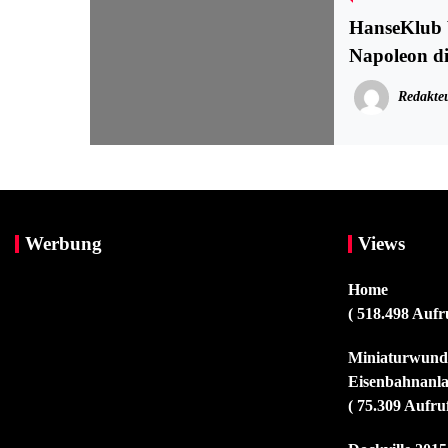
HanseKlub 
Napoleon di
Redakte
Werbung
Views
Home
( 518.498 Aufr
Miniaturwunde
Eisenbahnanla
( 75.309 Aufru