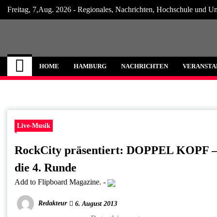
Skip
Freitag, 7,Aug. 2026 - Regionales, Nachrichten, Hochschule und Un
to
content
Hamburg Internet
Neuigkeiten und Nachrichten aus Hamburg
HOME
HAMBURG
NACHRICHTEN
VERANSTA
Live-Musik
RockCity präsentiert: DOPPEL KOPF –
die 4. Runde
Add to Flipboard Magazine.
-
Redakteur
6. August 2013