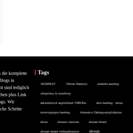
Tags
s die komplette
Blogs in
1KOMMA5°
25hours Hafencity
aidabella hamburg
 sind lediglich
aidaprima in hamburg
chen plus Link
ogs. Wir
akkuelektrisch angetriebener VHH-Bus
allee hamburg - altona
che Schritte
alstervergnügen hamburg
Alternative Zahlungsmöglichkeiten
altona
altonaer museum
altonaer theater
altonale
altonaer theater weihnachtsmesse