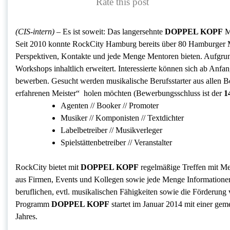
Rate this post
(CIS-intern) –
Es ist soweit: Das
langersehnte
DOPPEL KOPF
M
Seit 2010 konnte RockCity Hamburg bereits über 80 Hamburger 
Perspektiven, Kontakte und jede Menge Mentoren bieten. Aufgrun
Workshops inhaltlich erweitert. Interessierte können sich ab Anf
bewerben. Gesucht werden musikalische Berufsstarter aus allen B
erfahrenen Meister“ holen möchten (Bewerbungsschluss ist der
1
Agenten // Booker // Promoter
Musiker // Komponisten // Textdichter
Labelbetreiber // Musikverleger
Spielstättenbetreiber // Veranstalter
RockCity bietet mit
DOPPEL KOPF
regelmäßige Treffen mit Me
aus Firmen, Events und Kollegen sowie jede Menge Informationen 
beruflichen, evtl. musikalischen Fähigkeiten sowie die Förderun
Programm
DOPPEL KOPF
startet im Januar 2014 mit einer ge
Jahres.