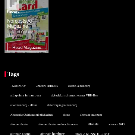
Tags
1KOMMA5°
25hours Hafencity
aidabella hamburg
aidaprima in hamburg
akkuelektrisch angetriebener VHH-Bus
allee hamburg - altona
alstervergnügen hamburg
Alternative Zahlungsmöglichkeiten
altona
altonaer museum
altonale
altonaer theater
altonaer theater weihnachtsmesse
altonale 2015
altonale altona
altonale hamburg
altonale KUNSTHERBST