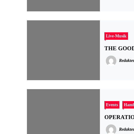
Live-Musik
THE GOOD 
Redakte
Events
Ham
OPERATION 
Redakte