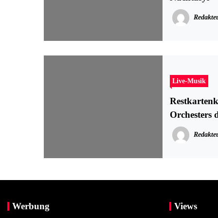
Redakte
Live-Musik
Restkartenk
Orchesters 
Redakte
Werbung
Views