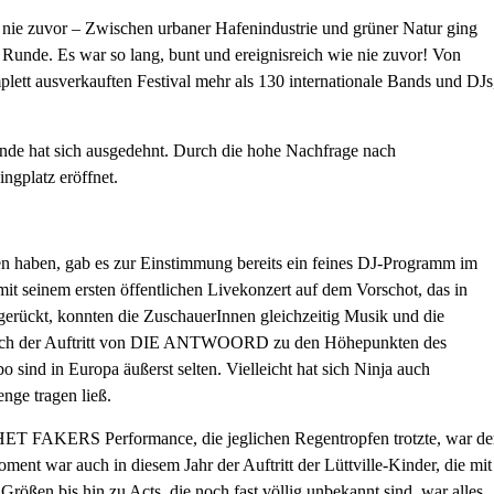
nie zuvor – Zwischen urbaner Hafenindustrie und grüner Natur ging
e. Es war so lang, bunt und ereignisreich wie nie zuvor! Von
ett ausverkauften Festival mehr als 130 internationale Bands und DJs
nde hat sich ausgedehnt. Durch die hohe Nachfrage nach
ngplatz eröffnet.
en haben, gab es zur Einstimmung bereits ein feines DJ-Programm im
 seinem ersten öffentlichen Livekonzert auf dem Vorschot, das in
erückt, konnten die ZuschauerInnen gleichzeitig Musik und die
 auch der Auftritt von DIE ANTWOORD zu den Höhepunkten des
ind in Europa äußerst selten. Vielleicht hat sich Ninja auch
nge tragen ließ.
FAKERS Performance, die jeglichen Regentropfen trotzte, war de
ent war auch in diesem Jahr der Auftritt der Lüttville-Kinder, die mit
ößen bis hin zu Acts, die noch fast völlig unbekannt sind, war alles