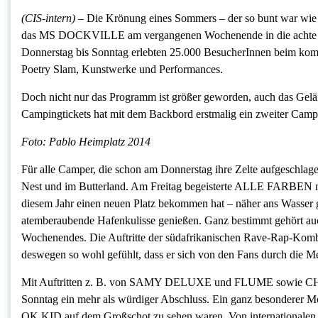
(CIS-intern) –
Die Krönung eines Sommers – der so bunt war wie 
das MS DOCKVILLE am vergangenen Wochenende in die achte Rund
Donnerstag bis Sonntag erlebten 25.000 BesucherInnen beim kompl
Poetry Slam, Kunstwerke und Performances.
Doch nicht nur das Programm ist größer geworden, auch das Gelä
Campingtickets hat mit dem Backbord erstmalig ein zweiter Campi
Foto: Pablo Heimplatz 2014
Für alle Camper, die schon am Donnerstag ihre Zelte aufgeschlag
Nest und im Butterland. Am Freitag begeisterte ALLE FARBEN mit
diesem Jahr einen neuen Platz bekommen hat – näher ans Wasser g
atemberaubende Hafenkulisse genießen. Ganz bestimmt gehört
Wochenendes. Die Auftritte der südafrikanischen Rave-Rap-Kombo s
deswegen so wohl gefühlt, dass er sich von den Fans durch die Me
Mit Auftritten z. B. von SAMY DELUXE und FLUME sowie CHET 
Sonntag ein mehr als würdiger Abschluss. Ein ganz besonderer Mom
OK KID auf dem Großschot zu sehen waren. Von internationalen Gr