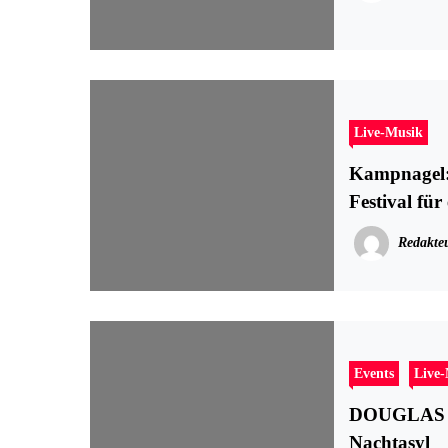
Live-Musik
Kampnagel: Line
Festival fü
Redakte
Events
Live
DOUGLAS DA
Nachtasyl