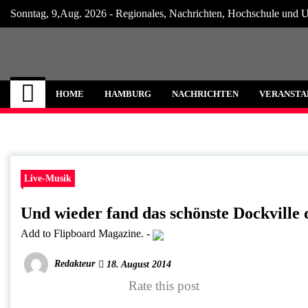
Skip
Sonntag, 9,Aug. 2026 - Regionales, Nachrichten, Hochschule und U
to
content
Hamburg Internet
Neuigkeiten und Nachrichten aus Hamburg
HOME
HAMBURG
NACHRICHTEN
VERANSTA
Live-Musik
Und wieder fand das schönste Dockville d
Add to Flipboard Magazine.
-
Redakteur
18. August 2014
Rate this post