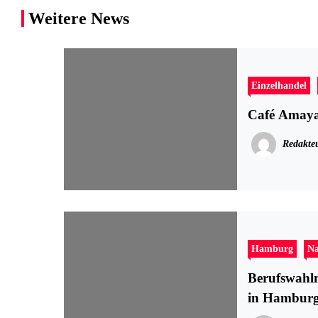
Weitere News
Einzelhandel
Café Amaya
Redakte
Hamburg
Na
Berufswahlm
in Hambur