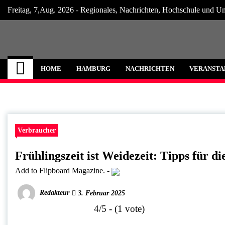
Skip
Freitag, 7,Aug. 2026 - Regionales, Nachrichten, Hochschule und Un
to
content
Hamburg Internet
Neuigkeiten und Nachrichten aus Hamburg
HOME
HAMBURG
NACHRICHTEN
VERANSTA
Verbraucher
Frühlingszeit ist Weidezeit: Tipps für d
Add to Flipboard Magazine.
-
Redakteur
3. Februar 2025
4/5 - (1 vote)