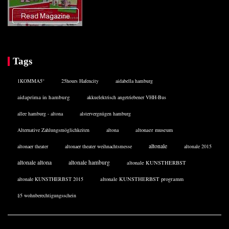
Tags
1KOMMA5°
25hours Hafencity
aidabella hamburg
aidaprima in hamburg
akkuelektrisch angetriebener VHH-Bus
allee hamburg - altona
alstervergnügen hamburg
Alternative Zahlungsmöglichkeiten
altona
altonaer museum
altonale
altonaer theater
altonaer theater weihnachtsmesse
altonale 2015
altonale altona
altonale hamburg
altonale KUNSTHERBST
altonale KUNSTHERBST 2015
altonale KUNSTHERBST programm
§5 wohnberechtigungsschein