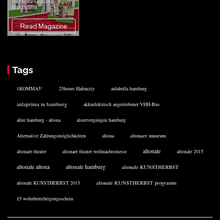
Tags
1KOMMA5°
25hours Hafencity
aidabella hamburg
aidaprima in hamburg
akkuelektrisch angetriebener VHH-Bus
allee hamburg - altona
alstervergnügen hamburg
Alternative Zahlungsmöglichkeiten
altona
altonaer museum
altonale
altonaer theater
altonaer theater weihnachtsmesse
altonale 2015
altonale altona
altonale hamburg
altonale KUNSTHERBST
altonale KUNSTHERBST 2015
altonale KUNSTHERBST programm
§5 wohnberechtigungsschein