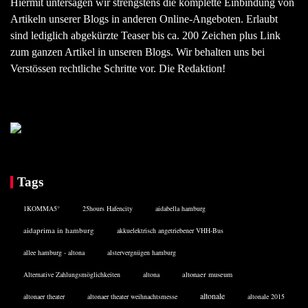
Hiermit untersagen wir strengstens die komplette Einbindung von
Artikeln unserer Blogs in anderen Online-Angeboten. Erlaubt
sind lediglich abgekürzte Teaser bis ca. 200 Zeichen plus Link
zum ganzen Artikel in unseren Blogs. Wir behalten uns bei
Verstössen rechtliche Schritte vor. Die Redaktion!
Tags
1KOMMA5°
25hours Hafencity
aidabella hamburg
aidaprima in hamburg
akkuelektrisch angetriebener VHH-Bus
allee hamburg - altona
alstervergnügen hamburg
Alternative Zahlungsmöglichkeiten
altona
altonaer museum
altonale
altonaer theater
altonaer theater weihnachtsmesse
altonale 2015