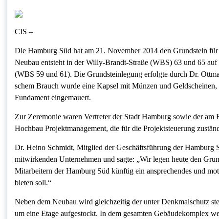
CIS –
Die Hamburg Süd hat am 21. November 2014 den Grundstein für d
Neubau entsteht in der Willy-Brandt-Straße (WBS) 63 und 65 auf
(WBS 59 und 61). Die Grundsteinlegung erfolgte durch Dr. Ottma
schem Brauch wurde eine Kapsel mit Münzen und Geldscheinen, 
Fundament eingemauert.
Zur Zeremonie waren Vertreter der Stadt Hamburg sowie der am B
Hochbau Projektmanagement, die für die Projektsteuerung zuständi
Dr. Heino Schmidt, Mitglied der Geschäftsführung der Hamburg S
mitwirkenden Unternehmen und sagte: „Wir legen heute den Grun
Mitarbeitern der Hamburg Süd künftig ein ansprechendes und mo
bieten soll.“
Neben dem Neubau wird gleichzeitig der unter Denkmalschutz st
um eine Etage aufgestockt. In dem gesamten Ge­bäu­de­­komplex we