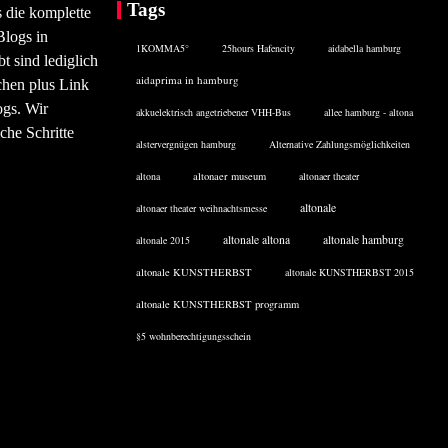
Tags
s die komplette
Blogs in
1KOMMA5°
25hours Hafencity
aidabella hamburg
 sind lediglich
aidaprima in hamburg
chen plus Link
ogs. Wir
akkuelektrisch angetriebener VHH-Bus
allee hamburg - altona
che Schritte
alstervergnügen hamburg
Alternative Zahlungsmöglichkeiten
altona
altonaer museum
altonaer theater
altonale
altonaer theater weihnachtsmesse
altonale altona
altonale hamburg
altonale 2015
altonale KUNSTHERBST
altonale KUNSTHERBST 2015
altonale KUNSTHERBST programm
§5 wohnberechtigungsschein