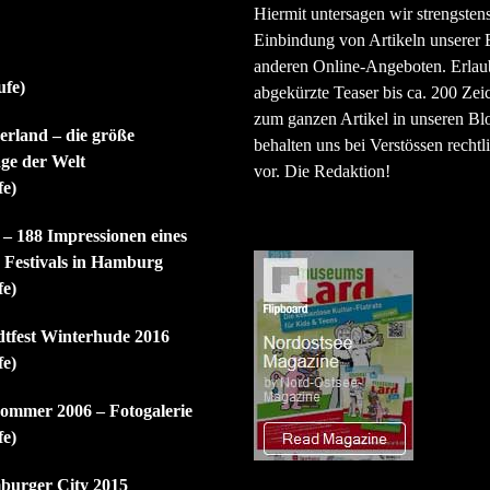
Hiermit untersagen wir strengsten
Einbindung von Artikeln unserer 
anderen Online-Angeboten. Erlaubt
ufe)
abgekürzte Teaser bis ca. 200 Zei
zum ganzen Artikel in unseren Bl
rland – die größe
behalten uns bei Verstössen rechtli
ge der Welt
vor. Die Redaktion!
fe)
 – 188 Impressionen eines
n Festivals in Hamburg
fe)
dtfest Winterhude 2016
fe)
mmer 2006 – Fotogalerie
fe)
burger City 2015