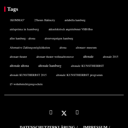
Tags
1KOMMA5°
25hours Hafencity
aidabella hamburg
aidaprima in hamburg
akkuelektrisch angetriebener VHH-Bus
allee hamburg - altona
alstervergnügen hamburg
Alternative Zahlungsmöglichkeiten
altona
altonaer museum
altonale
altonaer theater
altonaer theater weihnachtsmesse
altonale 2015
altonale altona
altonale hamburg
altonale KUNSTHERBST
altonale KUNSTHERBST 2015
altonale KUNSTHERBST programm
§5 wohnberechtigungsschein
DATENSCHUTZERKLÄRUNG
IMPRESSUM