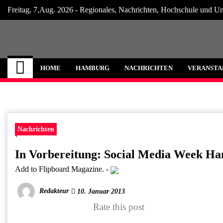
Skip
Freitag, 7,Aug. 2026 - Regionales, Nachrichten, Hochschule und Un
to
content
Hamburg Internet
Neuigkeiten und Nachrichten aus Hamburg
HOME
HAMBURG
NACHRICHTEN
VERANSTA
Nachrichten
In Vorbereitung: Social Media Week H
Add to Flipboard Magazine.
-
Redakteur
10. Januar 2013
Rate this post