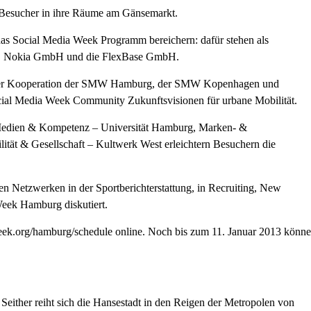
Besucher in ihre Räume am Gänsemarkt.
as Social Media Week Programm bereichern: dafür stehen als
AG, Nokia GmbH und die FlexBase GmbH.
iner Kooperation der SMW Hamburg, der SMW Kopenhagen und
ocial Media Week Community Zukunftsvisionen für urbane Mobilität.
 Medien & Kompetenz – Universität Hamburg, Marken- &
t & Gesellschaft – Kultwerk West erleichtern Besuchern die
n Netzwerken in der Sportberichterstattung, in Recruiting, New
Week Hamburg diskutiert.
aweek.org/hamburg/schedule online. Noch bis zum 11. Januar 2013 könn
either reiht sich die Hansestadt in den Reigen der Metropolen von