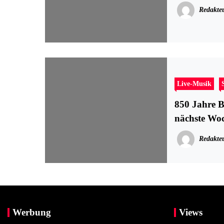
Redakte
Live-Musik
850 Jahre B
nächste Wo
Redakte
Werbung
Views