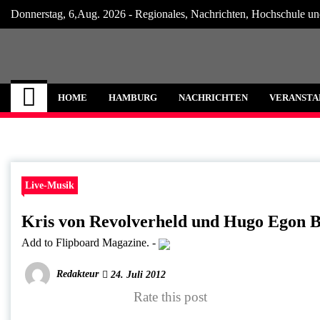
Skip
Donnerstag, 6,Aug. 2026 - Regionales, Nachrichten, Hochschule un
to
content
Hamburg Internet
Neuigkeiten und Nachrichten aus Hamburg
HOME
HAMBURG
NACHRICHTEN
VERANSTA
Live-Musik
Kris von Revolverheld und Hugo Egon B
Add to Flipboard Magazine.
-
Redakteur
24. Juli 2012
Rate this post