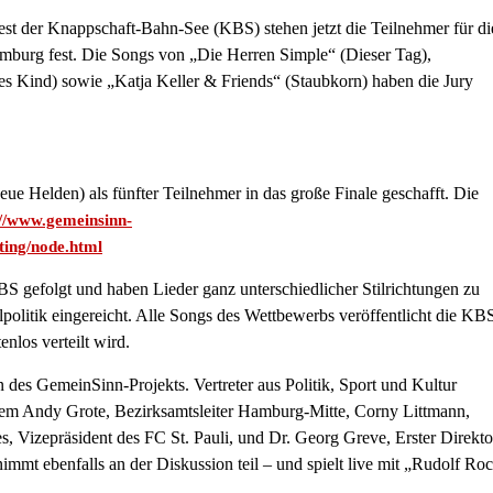
st der Knappschaft-Bahn-See (KBS) stehen jetzt die Teilnehmer für di
mburg fest. Die Songs von „Die Herren Simple“ (Dieser Tag),
es Kind) sowie „Katja Keller & Friends“ (Staubkorn) haben die Jury
ue Helden) als fünfter Teilnehmer in das große Finale geschafft. Die
://www.gemeinsinn-
ing/node.html
S gefolgt und haben Lieder ganz unterschiedlicher Stilrichtungen zu
lpolitik eingereicht. Alle Songs des Wettbewerbs veröffentlicht die KB
nlos verteilt wird.
des GemeinSinn-Projekts. Vertreter aus Politik, Sport und Kultur
erem Andy Grote, Bezirksamtsleiter Hamburg-Mitte, Corny Littmann,
, Vizepräsident des FC St. Pauli, und Dr. Georg Greve, Erster Direkto
t ebenfalls an der Diskussion teil – und spielt live mit „Rudolf Ro