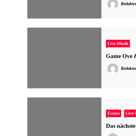
Redakte
Live-Musik
Game Ove & 
Redakte
Events
Live
Das nächste