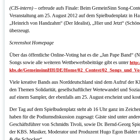
(CIS-intern) –
orfreude aufs Finale: Beim GemeinSinn Song-Conte
Veranstaltung am 25. August 2012 auf dem Spielbudenplatz in Ha
„Heinrich von Handzahm“ (Der Idealist), „Hier und Jetzt“ (Schön
überzeugt.
Screenshot Homepage
Über das öffentliche Online-Voting hat es die „Jan Pape Band“ (Ne
Songs sowie alle weiteren Wettbewerbsbeiträge gibt es unter
http
kbs.de/GemeinsinnHH/DE/Home/02_Contest/02_Songs_und_Vot
Viele kreative Bands aus Norddeutschland sind dem Aufruf der KB
den Themen Solidarität, gesellschaftlicher Wertewandel und Sozia
auf einem Sampler, der ebenfalls am 25. August erscheint und koste
Der Tag auf dem Spielbudenplatz steht ab 16 Uhr ganz im Zeichen 
haben für die Podiumsdiskussion zugesagt: Gäste sind unter and
Geschäftsführer von Schmidts Tivoli, sowie Dr. Bernd-Georg Spies
der KBS. Musiker, Moderator und Produzent Hugo Egon Balder nimm
& die Schocker“.