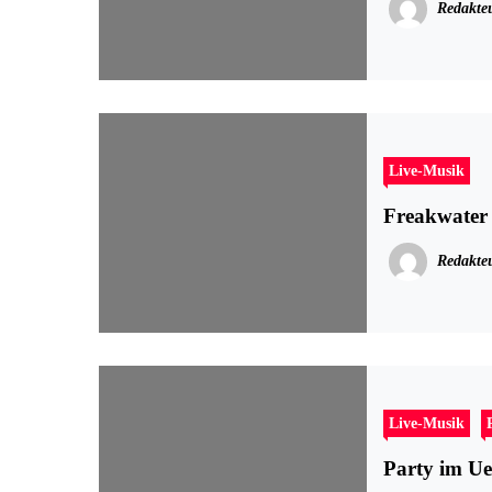
Redakte
Live-Musik
Freakwater
Redakte
Live-Musik
Party im U