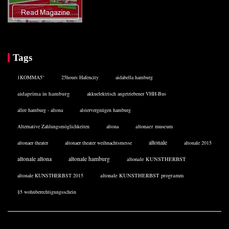
Tags
1KOMMA5°
25hours Hafencity
aidabella hamburg
aidaprima in hamburg
akkuelektrisch angetriebener VHH-Bus
allee hamburg - altona
alstervergnügen hamburg
Alternative Zahlungsmöglichkeiten
altona
altonaer museum
altonale
altonaer theater
altonaer theater weihnachtsmesse
altonale 2015
altonale altona
altonale hamburg
altonale KUNSTHERBST
altonale KUNSTHERBST 2015
altonale KUNSTHERBST programm
§5 wohnberechtigungsschein