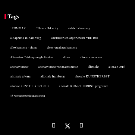
Tags
1KOMMA5°
25hours Hafencity
aidabella hamburg
aidaprima in hamburg
akkuelektrisch angetriebener VHH-Bus
allee hamburg - altona
alstervergnügen hamburg
Alternative Zahlungsmöglichkeiten
altona
altonaer museum
altonale
altonaer theater
altonaer theater weihnachtsmesse
altonale 2015
altonale altona
altonale hamburg
altonale KUNSTHERBST
altonale KUNSTHERBST 2015
altonale KUNSTHERBST programm
§5 wohnberechtigungsschein