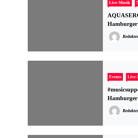
Live-Musik
AQUASERGE 
Hamburger 
Redakte
Events
Live
#musicsupp
Hamburger 
Redakte