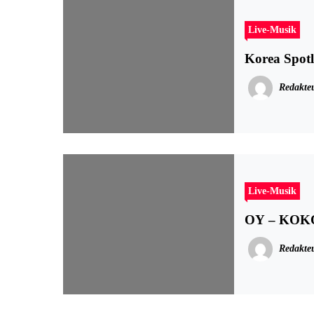
Live-Musik
Korea Spotl
Redakte
Live-Musik
OY – KOKO
Redakte