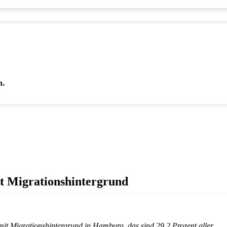
n.
t Migrationshintergrund
it Migrationshintergrund in Hamburg, das sind 29,2 Prozent aller