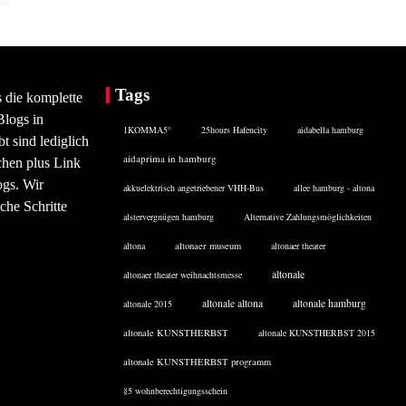
Tags
s die komplette
Blogs in
1KOMMA5°
25hours Hafencity
aidabella hamburg
 sind lediglich
aidaprima in hamburg
chen plus Link
ogs. Wir
akkuelektrisch angetriebener VHH-Bus
allee hamburg - altona
che Schritte
alstervergnügen hamburg
Alternative Zahlungsmöglichkeiten
altona
altonaer museum
altonaer theater
altonale
altonaer theater weihnachtsmesse
altonale altona
altonale hamburg
altonale 2015
altonale KUNSTHERBST
altonale KUNSTHERBST 2015
altonale KUNSTHERBST programm
§5 wohnberechtigungsschein