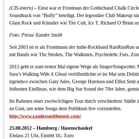
(CIS-intern) –
Einst war er Frontman der Gothicband Chalk Circle
Soundtrack von “Buffy” beteiligt. Der legendäre Club Makeup stan
Glam Rock und Künstler wie The Cult, Ice T, Richard O‘Brian u
Foto: Presse Xander Smith
Seit 2003 ist er als Frontmann der Indie-Rockband RunRunRun un
mit Bands wie The Strokes, The Walkmen, Psychedelic Furs, Zom
2012 geht er zum ersten Mal eigene Wege als Singer/Songwriter.
Sara’s Walking With A Ghost veröffentlichte er im Mai sein Debü
irgendwo zwischen Gary Jules, George Harrison und Elliot Smit an
frühesten Einflüsse, wie dem Big Sur Sound der 70er Jahre, gemi
Im Rahmen einer zweiwöchigen Tour durch verschiedene Städte i
zu Gast, um seine Songs dem Publikum live vorzustellen.
http://www.xandersmithmusic.com/
25.08.2012 – Hamburg / Hasenschaukel
Einlass 21 Uhr, Eintritt 10,- Euro