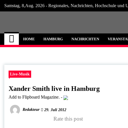
Skip
Samstag, 8,Aug. 2026 - Regionales, Nachrichten, Hochschule und U
to
content
Hamburg Internet
Neuigkeiten und Nachrichten aus Hamburg
HOME
HAMBURG
NACHRICHTEN
VERANSTA
Live-Musik
Xander Smith live in Hamburg
Add to Flipboard Magazine.
-
Redakteur
29. Juli 2012
Rate this post