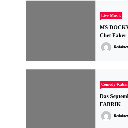
Live-Musik
MS DOCKVIL
Chet Faker
Redakte
Comedy-Kabar
Das Septem
FABRIK
Redakte