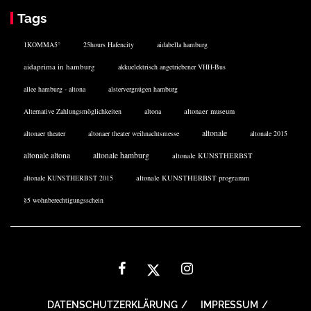
Tags
1KOMMA5°
25hours Hafencity
aidabella hamburg
aidaprima in hamburg
akkuelektrisch angetriebener VHH-Bus
allee hamburg - altona
alstervergnügen hamburg
Alternative Zahlungsmöglichkeiten
altona
altonaer museum
altonale
altonaer theater
altonaer theater weihnachtsmesse
altonale 2015
altonale altona
altonale hamburg
altonale KUNSTHERBST
altonale KUNSTHERBST 2015
altonale KUNSTHERBST programm
§5 wohnberechtigungsschein
DATENSCHUTZERKLÄRUNG
IMPRESSUM