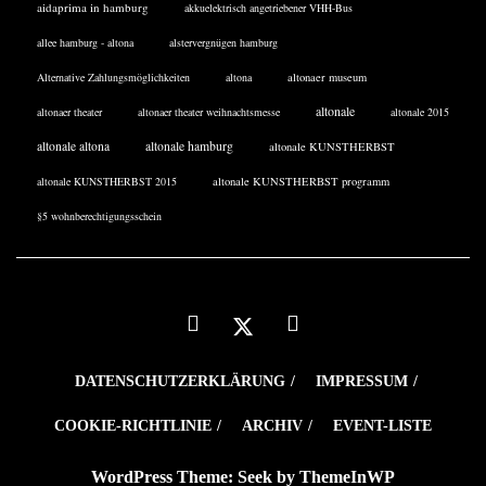
aidaprima in hamburg
akkuelektrisch angetriebener VHH-Bus
allee hamburg - altona
alstervergnügen hamburg
Alternative Zahlungsmöglichkeiten
altona
altonaer museum
altonale
altonaer theater
altonaer theater weihnachtsmesse
altonale 2015
altonale altona
altonale hamburg
altonale KUNSTHERBST
altonale KUNSTHERBST 2015
altonale KUNSTHERBST programm
§5 wohnberechtigungsschein
DATENSCHUTZERKLÄRUNG
IMPRESSUM
COOKIE-RICHTLINIE
ARCHIV
EVENT-LISTE
WordPress Theme: Seek by
ThemeInWP