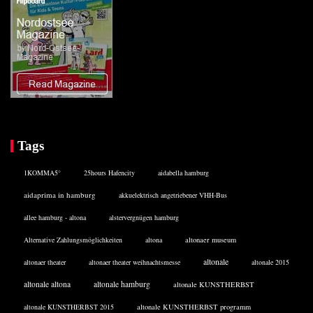
Tags
1KOMMA5°
25hours Hafencity
aidabella hamburg
aidaprima in hamburg
akkuelektrisch angetriebener VHH-Bus
allee hamburg - altona
alstervergnügen hamburg
Alternative Zahlungsmöglichkeiten
altona
altonaer museum
altonale
altonaer theater
altonaer theater weihnachtsmesse
altonale 2015
altonale altona
altonale hamburg
altonale KUNSTHERBST
altonale KUNSTHERBST 2015
altonale KUNSTHERBST programm