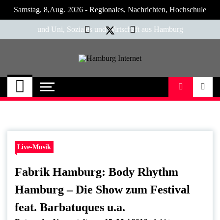
Skip
Samstag, 8,Aug. 2026 - Regionales, Nachrichten, Hochschule
to
content
und Uni, Soziales und Wirtschaft aus Hamburg
Hamburg Internet
Neuigkeiten und Nachrichten aus Hamburg
und Umgebung
Live-Musik
Fabrik Hamburg: Body Rhythm
Hamburg – Die Show zum Festival
feat. Barbatuques u.a.