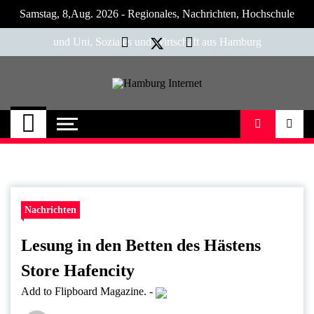
Skip
Samstag, 8,Aug. 2026 - Regionales, Nachrichten, Hochschule
to
content
und Uni, Soziales und Wirtschaft aus Hamburg
Hamburg Internet
Neuigkeiten und Nachrichten aus Hamburg
und Umgebung
Nachrichten
Lesung in den Betten des Hästens
Store Hafencity
Add to Flipboard Magazine.
-