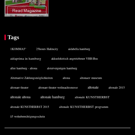
Tags
1KOMMA5°
25hours Hafencity
aidabella hamburg
aidaprima in hamburg
akkuelektrisch angetriebener VHH-Bus
allee hamburg - altona
alstervergnügen hamburg
Alternative Zahlungsmöglichkeiten
altona
altonaer museum
altonale
altonaer theater
altonaer theater weihnachtsmesse
altonale 2015
altonale altona
altonale hamburg
altonale KUNSTHERBST
altonale KUNSTHERBST 2015
altonale KUNSTHERBST programm
§5 wohnberechtigungsschein