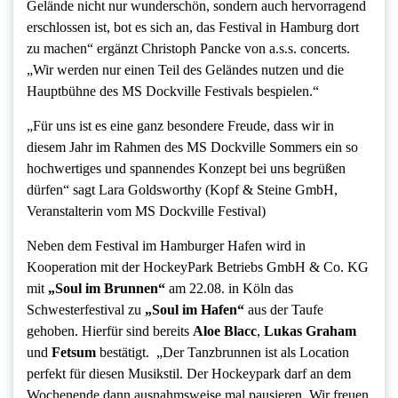
Gelände nicht nur wunderschön, sondern auch hervorragend
erschlossen ist, bot es sich an, das Festival in Hamburg dort
zu machen“ ergänzt Christoph Pancke von a.s.s. concerts.
„Wir werden nur einen Teil des Geländes nutzen und die
Hauptbühne des MS Dockville Festivals bespielen.“
„Für uns ist es eine ganz besondere Freude, dass wir in
diesem Jahr im Rahmen des MS Dockville Sommers ein so
hochwertiges und spannendes Konzept bei uns begrüßen
dürfen“ sagt Lara Goldsworthy (Kopf & Steine GmbH,
Veranstalterin vom MS Dockville Festival)
Neben dem Festival im Hamburger Hafen wird in
Kooperation mit der HockeyPark Betriebs GmbH & Co. KG
mit
„Soul im Brunnen“
am 22.08. in Köln das
Schwesterfestival zu
„Soul im Hafen“
aus der Taufe
gehoben. Hierfür sind bereits
Aloe Blacc
,
Lukas Graham
und
Fetsum
bestätigt. „Der Tanzbrunnen ist als Location
perfekt für diesen Musikstil. Der Hockeypark darf an dem
Wochenende dann ausnahmsweise mal pausieren. Wir freuen