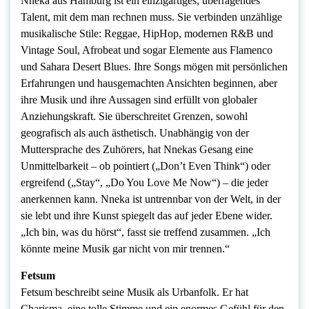
Nneka aus Hamburg ist ein einzigartiges, überragendes
Talent, mit dem man rechnen muss. Sie verbinden unzählige
musikalische Stile: Reggae, HipHop, modernen R&B und
Vintage Soul, Afrobeat und sogar Elemente aus Flamenco
und Sahara Desert Blues. Ihre Songs mögen mit persönlichen
Erfahrungen und hausgemachten Ansichten beginnen, aber
ihre Musik und ihre Aussagen sind erfüllt von globaler
Anziehungskraft. Sie überschreitet Grenzen, sowohl
geografisch als auch ästhetisch. Unabhängig von der
Muttersprache des Zuhörers, hat Nnekas Gesang eine
Unmittelbarkeit – ob pointiert („Don’t Even Think“) oder
ergreifend („Stay“, „Do You Love Me Now“) – die jeder
anerkennen kann. Nneka ist untrennbar von der Welt, in der
sie lebt und ihre Kunst spiegelt das auf jeder Ebene wider.
„Ich bin, was du hörst“, fasst sie treffend zusammen. „Ich
könnte meine Musik gar nicht von mir trennen.“
Fetsum
Fetsum beschreibt seine Musik als Urbanfolk. Er hat
Charisma, eine tolle Stimme und ein enormes Gefühl für den