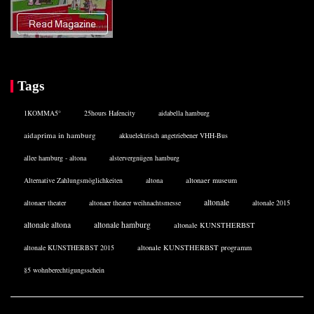
Tags
1KOMMA5°
25hours Hafencity
aidabella hamburg
aidaprima in hamburg
akkuelektrisch angetriebener VHH-Bus
allee hamburg - altona
alstervergnügen hamburg
Alternative Zahlungsmöglichkeiten
altona
altonaer museum
altonale
altonaer theater
altonaer theater weihnachtsmesse
altonale 2015
altonale altona
altonale hamburg
altonale KUNSTHERBST
altonale KUNSTHERBST 2015
altonale KUNSTHERBST programm
§5 wohnberechtigungsschein