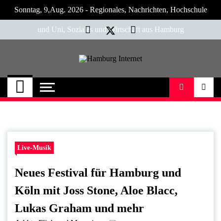
Skip
Sonntag, 9,Aug. 2026 - Regionales, Nachrichten, Hochschule
to
content
und Uni, Soziales und Wirtschaft aus Hamburg
Hamburg Internet
Neuigkeiten und Nachrichten aus Hamburg
und Umgebung
Live-Musik
Neues Festival für Hamburg und
Köln mit Joss Stone, Aloe Blacc,
Lukas Graham und mehr